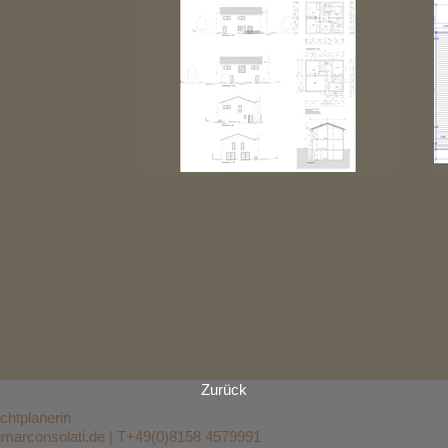
Zurück
ichtplanerin
marconsolati.de
| T+
49(0)8158 4579991