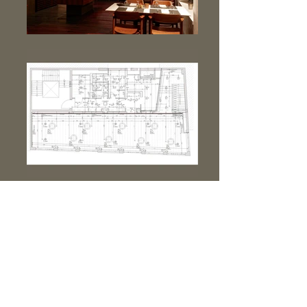
Jahr: 2015
mit: d-lightivision,
Erwin Döring, München
Leistungen: Entwurf und
Werkplanung
Lichtplanung Innen- und