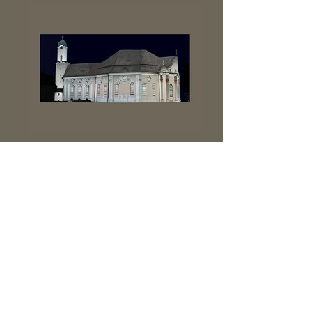
Jahr: 2012
mit: d-lightivision,
Erwin Döring
München
Leistungen: Aussenbeleutung,
Fassade, Entwurf,
Werkplanung
und Bemusterung