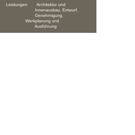
Leistungen: Architektur und
Innenausbau, Entwurf,
Genehmigung,
Werkplanung und
Ausführung
Bauherr: Privat
Zurück
DAGMAR CONSOLATI
Architektin und Lichtplanerin
|
Lange Str.14
82327 Tutzing
info@dagmarconsolati.de
T
+49(0)81584579991
Datenschutz