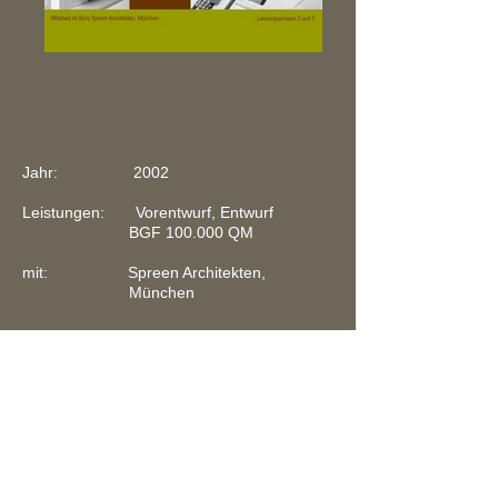
Jahr: 2002
Leistungen: Vorentwurf, Entwurf
BGF 100.000 QM
mit: Spreen Architekten,
München
Zurück
DAGMAR CONSOLATI
Architektin und Lichtplanerin
|
Lange Str.14
82327 Tutzing