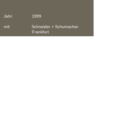
Jahr: 1999
mit: Schneider + Schumacher
Frankfurt
Leistungen: Neubau
Bürogebäude
Entwurf
Baugenehmigung
Zurück
DAGMAR CONSOLATI
Architektin und Lichtplanerin
|
Lange Str.14
82327 Tutzing
info@dagmarconsolati.de
T
+49(0)81584579991