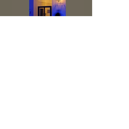
Jahr: 2008
mit: d-lightivision,
Erwin Döring
München
Leistungen: Entwurf,
Werkplanung und
Ausschreibung einer
Fassadenbespielung
für unterschiedliche
Events